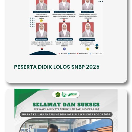
PESERTA DIDIK LOLOS SNBP 2025