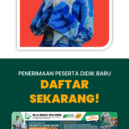
PENERIMAAN PESERTA DIDIK BARU
DAFTAR
SEKARANG!