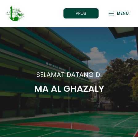
Skip
Main
to
PPDB
MENU
Menu
content
SELAMAT DATANG DI
MA AL GHAZALY