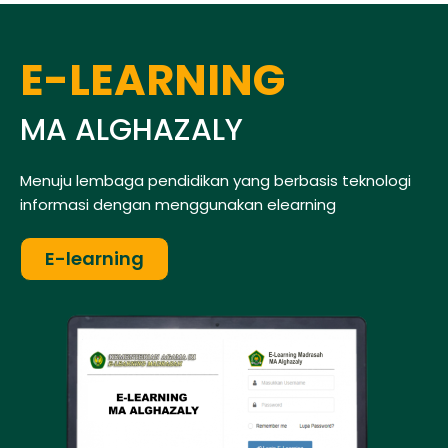
E-LEARNING
MA ALGHAZALY
Menuju lembaga pendidikan yang berbasis teknologi
informasi dengan menggunakan elearning
E-learning