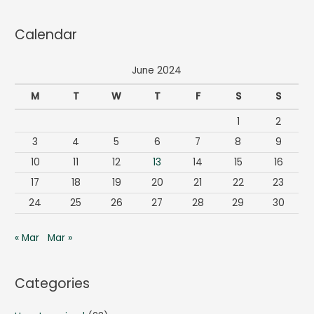
e
a
Calendar
r
c
June 2024
h
f
M
T
W
T
F
S
S
o
1
2
r
3
4
5
6
7
8
9
:
10
11
12
13
14
15
16
17
18
19
20
21
22
23
24
25
26
27
28
29
30
« Mar
Mar »
Categories