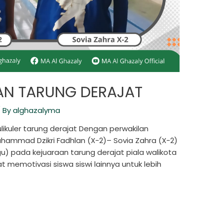
AN TARUNG DERAJAT
 By
alghazalyma
ikuler tarung derajat Dengan perwakilan
Muhammad Dzikri Fadhlan (X-2)– Sovia Zahra (X-2)
) pada kejuaraan tarung derajat piala walikota
 memotivasi siswa siswi lainnya untuk lebih