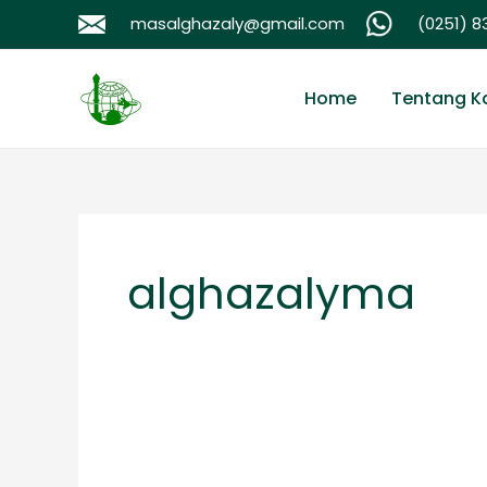
Skip
Posts
masalghazaly@gmail.com
(0251) 8
to
navigation
content
Home
Tentang K
alghazalyma