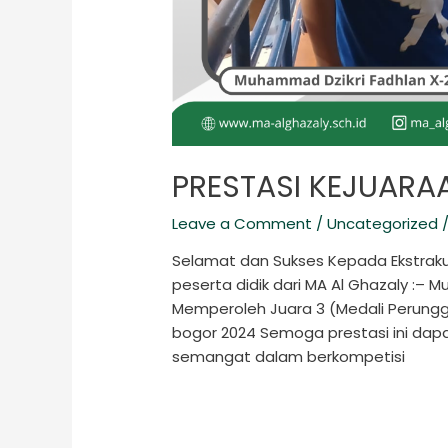
PRESTASI KEJUARA
Leave a Comment
/
Uncategorized
/
Selamat dan Sukses Kepada Ekstrakul
peserta didik dari MA Al Ghazaly :– 
Memperoleh Juara 3 (Medali Perunggu
bogor 2024 Semoga prestasi ini dapat
semangat dalam berkompetisi