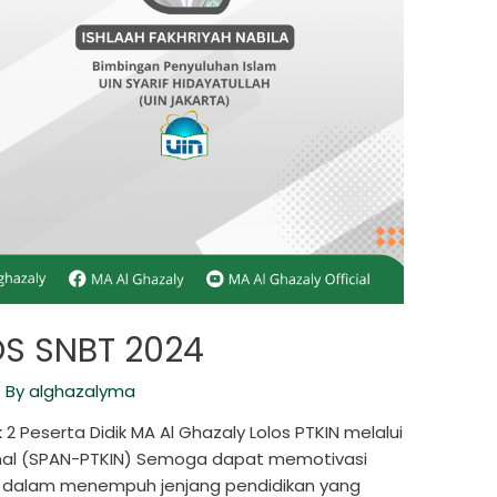
OS SNBT 2024
 By
alghazalyma
 2 Peserta Didik MA Al Ghazaly Lolos PTKIN melalui
ional (SPAN-PTKIN) Semoga dapat memotivasi
at dalam menempuh jenjang pendidikan yang