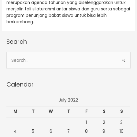
merupakan agenda tahunan yang diselenggarakan untuk
menjalin tali silaturahmi antar siswa dan guru serta sebagai
program penunjang bakat siswa untuk bisa lebih
berkembang.
Search
S
e
a
Calendar
r
c
July 2022
h
f
M
T
W
T
F
S
S
o
1
2
3
r
4
5
6
7
8
9
10
: